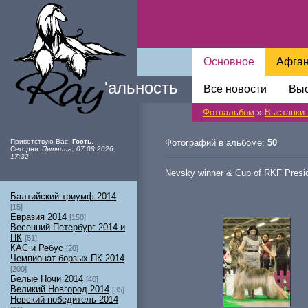
Основное
Афга
Ray
'
альность
Все новости
Выс
Фотоальбом
»
Выставки 
Приветствую Вас
,
Гость
.
Фотографий в альбоме:
50
Сегодня
:
Пятница, 07.08.2026,
17:32
Nevsky winner & Cup of RKF Presi
Балтийский триумф 2014
[15]
Евразия 2014
[150]
Весенний Петербург 2014 и
ПК
[51]
КАС и Ребус
[20]
Чемпионат борзых ПК 2014
[200]
Белые Ночи 2014
[40]
Великий Новгород 2014
[35]
Невский победитель 2014