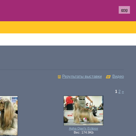
eng
Результаты выставки
Видео
1
2
»
Agha Djari's Eclipse
Вес: 174.9Kb