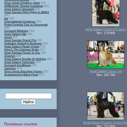
Shou Gerat Shelkovy Veter
(44)
AMilenirmin Shedar Kassiopei
(42)
Amal Salang Dreamgirl
(41)
Vivat Sanraiz Ship Flying In MidAir
(41)
big
(40)
Orientalwinds Cordanzo
(40)
Polos Formula One at Shougerat
(39)
Amal Salang Coeur D'Coeurs
Sunward Blitzkrieg
(38)
Вес: 179.8Kb
Amal Salang Alia
(38)
group
(37)
Vivat Sanraiz Grand Prix
(35)
Celestian Nobodys Business
(32)
Amal Salang Flower Power
(32)
Grinch The Cristmas Styler
(31)
Vivat Sanraiz Future Is You
(29)
Zhannet
(29)
Amal Salang Double Or Nothing
(26)
Amal Salang Fortunato
(26)
Sunward Equilibrium
(25)
Catching
(23)
Amal Salang Cover Girl
Shou Gerat Shocking Queen
(23)
Scaramouche Black Pearl
(23)
Вес: 192.7Kb
Amal Salang Dreams Come Tru
Полезные ссылки
Вес: 172.6Kb