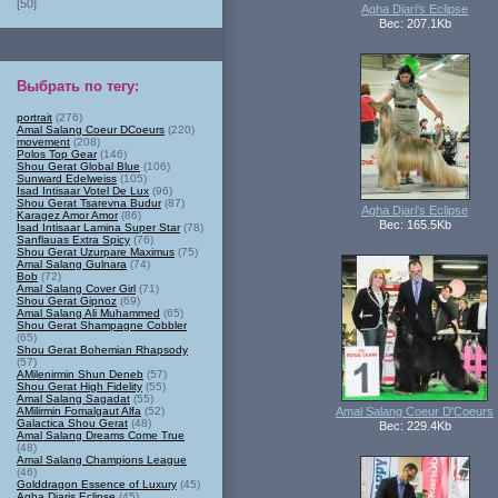
[50]
Agha Djari's Eclipse
Вес: 207.1Kb
Выбрать по тегу
:
portrait
(276)
Amal Salang Coeur DCoeurs
(220)
movement
(208)
Polos Top Gear
(146)
Shou Gerat Global Blue
(106)
Sunward Edelweiss
(105)
Isad Intisaar Votel De Lux
(96)
Shou Gerat Tsarevna Budur
(87)
Agha Djari's Eclipse
Karagez Amor Amor
(86)
Вес: 165.5Kb
Isad Intisaar Lamina Super Star
(78)
Sanflauas Extra Spicy
(76)
Shou Gerat Uzurpare Maximus
(75)
Amal Salang Gulnara
(74)
Bob
(72)
Amal Salang Cover Girl
(71)
Shou Gerat Gipnoz
(69)
Amal Salang Ali Muhammed
(65)
Shou Gerat Shampagne Cobbler
(65)
Shou Gerat Bohemian Rhapsody
(57)
AMilenirmin Shun Deneb
(57)
Shou Gerat High Fidelity
(55)
Amal Salang Sagadat
(55)
AMilirmin Fomalgaut Alfa
(52)
Amal Salang Coeur D'Coeurs
Galactica Shou Gerat
(48)
Вес: 229.4Kb
Amal Salang Dreams Come True
(48)
Amal Salang Champions League
(46)
Golddragon Essence of Luxury
(45)
Agha Djaris Eclipse
(45)