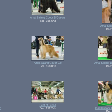
Amal Salang Coeur D'Coeurs
Вес: 166.6Kb
Amal Sala
Вес:
Amal Salang Cover Girl
Amal Salang 
Вес: 168.0Kb
Вес:
Best of Breed
e
Isad Intisaar
Вес: 212.2Kb
Вес: