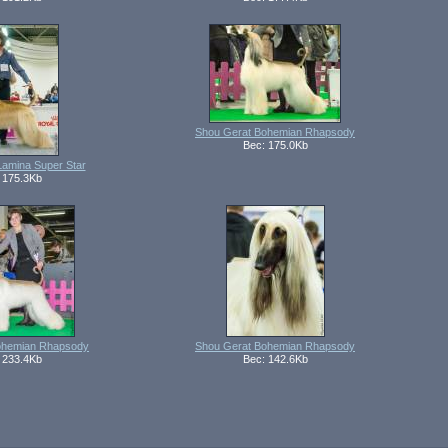
Shou Gerat Bohemian Rhapsody
Вес: 175.0Kb
 Lamina Super Star
 175.3Kb
ohemian Rhapsody
Shou Gerat Bohemian Rhapsody
 233.4Kb
Вес: 142.6Kb