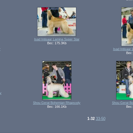
Isad Intisaar Lamina Super Star
Вес: 175.3Kb
r
Isad Intisaar
Вес:
y
Shou Gerat Bohemian Rhapsody
Shou Gerat B
Вес: 166.1Kb
Вес:
1-32
33-50