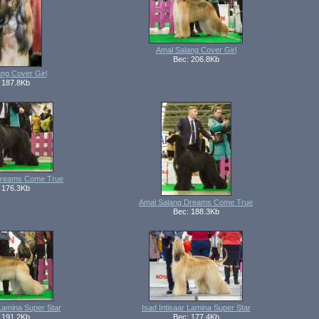
Amal Salang Cover Girl
Вес: 206.8Kb
ng Cover Girl
 187.8Kb
Dreams Come True
 176.3Kb
Amal Salang Dreams Come True
Вес: 188.3Kb
 Lamina Super Star
Isad Intisaar Lamina Super Star
 191.2Kb
Вес: 177.4Kb