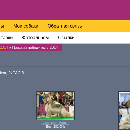
ны
Мои собаки
Обратная связь
тавки
Фотоальбом
Ссылки
2014
» Невский победитель 2014
dent, 2xCACIB
Agha Djari's Eclipse
Вес: 201.0Kb