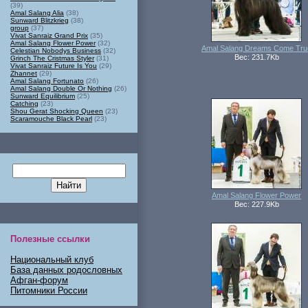
(39)
Amal Salang Alia
(38)
Sunward Blitzkrieg
(38)
group
(37)
Vivat Sanraiz Grand Prix
(35)
Amal Salang Flower Power
(32)
Amal Salang Dreams Come Tru
Celestian Nobodys Business
(32)
Вес: 231.7Kb
Grinch The Cristmas Styler
(31)
Vivat Sanraiz Future Is You
(29)
Zhannet
(29)
Amal Salang Fortunato
(26)
Amal Salang Double Or Nothing
(26)
Sunward Equilibrium
(25)
Catching
(23)
Shou Gerat Shocking Queen
(23)
Scaramouche Black Pearl
(23)
Amal Salang Flower Power
Вес: 227.9Kb
Полезные ссылки
Национальный клуб
База данных родословных
Афган-форум
Питомники России