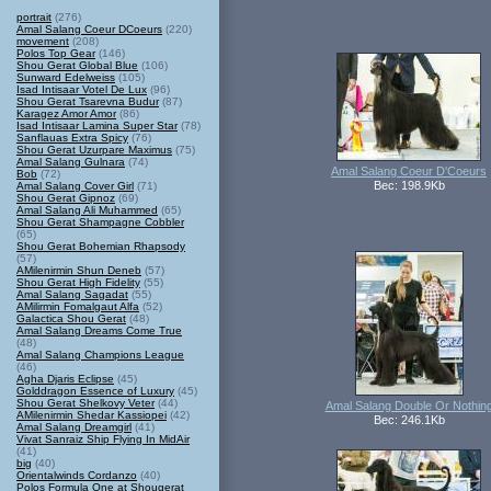
portrait
(276)
Amal Salang Coeur DCoeurs
(220)
movement
(208)
Polos Top Gear
(146)
Shou Gerat Global Blue
(106)
Sunward Edelweiss
(105)
Isad Intisaar Votel De Lux
(96)
Shou Gerat Tsarevna Budur
(87)
Karagez Amor Amor
(86)
Isad Intisaar Lamina Super Star
(78)
Sanflauas Extra Spicy
(76)
Shou Gerat Uzurpare Maximus
(75)
Amal Salang Gulnara
(74)
Amal Salang Coeur D'Coeurs
Bob
(72)
Вес: 198.9Kb
Amal Salang Cover Girl
(71)
Shou Gerat Gipnoz
(69)
Amal Salang Ali Muhammed
(65)
Shou Gerat Shampagne Cobbler
(65)
Shou Gerat Bohemian Rhapsody
(57)
AMilenirmin Shun Deneb
(57)
Shou Gerat High Fidelity
(55)
Amal Salang Sagadat
(55)
AMilirmin Fomalgaut Alfa
(52)
Galactica Shou Gerat
(48)
Amal Salang Dreams Come True
(48)
Amal Salang Champions League
(46)
Agha Djaris Eclipse
(45)
Golddragon Essence of Luxury
(45)
Shou Gerat Shelkovy Veter
(44)
Amal Salang Double Or Nothin
AMilenirmin Shedar Kassiopei
(42)
Вес: 246.1Kb
Amal Salang Dreamgirl
(41)
Vivat Sanraiz Ship Flying In MidAir
(41)
big
(40)
Orientalwinds Cordanzo
(40)
Polos Formula One at Shougerat