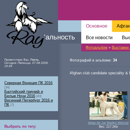
Основное
Афга
Ray
'
альность
Все новости
Выс
Фотоальбом
»
Выставки 
Приветствую Вас
,
Гость
.
Фотографий в альбоме:
34
Сегодня
:
Пятница, 07.08.2026,
19:49
Afghan club candidate speciality &
Северная Венеция ПК 2016
[34]
Балтийский триумф и
Белые Ночи 2016
[43]
Весенний Петербург 2016 и
ПК
[7]
Ahtiar Ak Jar Marilyn Monroe
Выбрать по тегу
:
Вес: 217.2Kb