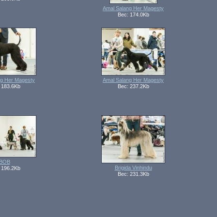
Amal Salang Her Magesty
Вес: 174.0Kb
ng Her Magesty
Amal Salang Her Magesty
 183.6Kb
Вес: 237.2Kb
BOB
Brigida Vinhindu
 196.2Kb
Вес: 231.3Kb