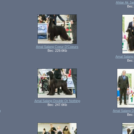
Ahtiar Ak Ja
Вес:
Amal Salang Coeur D'Coeurs
Вес: 229.6Kb
Amal Salang
Вес:
Amal Salang Double Or Nothing
Вес: 247.6Kb
g
Amal Salang 
Вес: