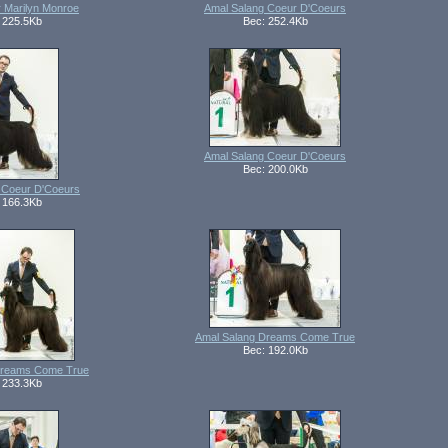
r Marilyn Monroe
Amal Salang Coeur D'Coeurs
 225.5Kb
Вес: 252.4Kb
Amal Salang Coeur D'Coeurs
Вес: 200.0Kb
 Coeur D'Coeurs
 166.3Kb
Amal Salang Dreams Come True
Вес: 192.0Kb
Dreams Come True
 233.3Kb