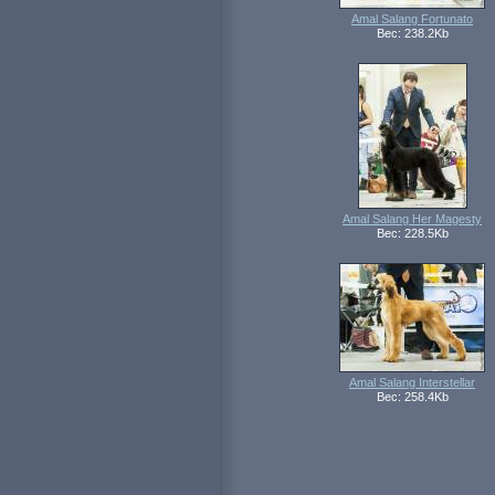
Amal Salang Fortunato
Вес: 238.2Kb
Amal Salang Her Magesty
Вес: 228.5Kb
Amal Salang Interstellar
Вес: 258.4Kb