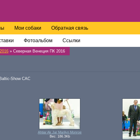
ны
Мои собаки
Обратная связь
тавки
Фотоальбом
Ссылки
2016
» Северная Венеция ПК 2016
 Baltic-Show CAC
Ahtiar Ak Jar Marilyn Monroe
Вес: 186.3Kb