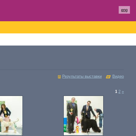
eng
Результаты выставки
Видео
1
2
»