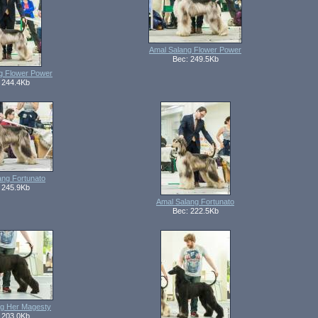
Amal Salang Flower Power
Вес: 249.5Kb
g Flower Power
 244.4Kb
ang Fortunato
 245.9Kb
Amal Salang Fortunato
Вес: 222.5Kb
ng Her Magesty
 203.0Kb