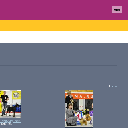
eng
1
2
»
й триумф 2010
 106.3Kb