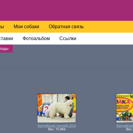
ны
Мои собаки
Обратная связь
тавки
Фотоальбом
Ссылки
роды
Балтийский триумф 2010
Балтийски
Вес: 70.8Kb
Вес: