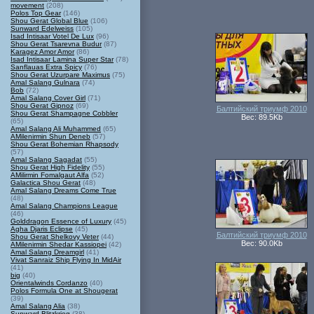
movement
(208)
Polos Top Gear
(146)
Shou Gerat Global Blue
(106)
Sunward Edelweiss
(105)
Isad Intisaar Votel De Lux
(96)
Shou Gerat Tsarevna Budur
(87)
Karagez Amor Amor
(86)
Isad Intisaar Lamina Super Star
(78)
Sanflauas Extra Spicy
(76)
Shou Gerat Uzurpare Maximus
(75)
Amal Salang Gulnara
(74)
Bob
(72)
Amal Salang Cover Girl
(71)
Shou Gerat Gipnoz
(69)
Балтийский триумф 2010
Shou Gerat Shampagne Cobbler
Вес: 89.5Kb
(65)
Amal Salang Ali Muhammed
(65)
AMilenirmin Shun Deneb
(57)
Shou Gerat Bohemian Rhapsody
(57)
Amal Salang Sagadat
(55)
Shou Gerat High Fidelity
(55)
AMilirmin Fomalgaut Alfa
(52)
Galactica Shou Gerat
(48)
Amal Salang Dreams Come True
(48)
Amal Salang Champions League
(46)
Golddragon Essence of Luxury
(45)
Agha Djaris Eclipse
(45)
Балтийский триумф 2010
Shou Gerat Shelkovy Veter
(44)
Вес: 90.0Kb
AMilenirmin Shedar Kassiopei
(42)
Amal Salang Dreamgirl
(41)
Vivat Sanraiz Ship Flying In MidAir
(41)
big
(40)
Orientalwinds Cordanzo
(40)
Polos Formula One at Shougerat
(39)
Amal Salang Alia
(38)
Sunward Blitzkrieg
(38)