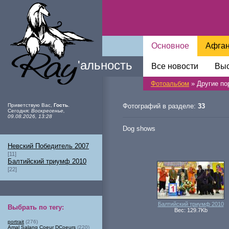
Основное
Афга
Ray
'
альность
Все новости
Выс
Фотоальбом
» Другие по
Приветствую Вас
,
Гость
.
Фотографий в разделе:
33
Сегодня
:
Воскресенье,
09.08.2026, 13:28
Dog shows
Невский Победитель 2007
[11]
Балтийский триумф 2010
[22]
Балтийский триумф 2010
Выбрать по тегу
:
Вес: 129.7Kb
portrait
(276)
Amal Salang Coeur DCoeurs
(220)