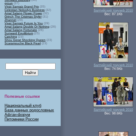
group
(37)
Vivat Sanraiz Grand Prix
(35)
Celestian Nobodys Business
(32)
Балтийский триумф 2010
Amal Salang Flower Power
(32)
Вес: 87.1Kb
Grinch The Cristmas Styler
(31)
Zhannet
(29)
Vivat Sanraiz Future Is You
(29)
Amal Salang Double Or Nothing
(26)
Amal Salang Fortunato
(26)
Sunward Equilibrium
(25)
Catching
(23)
Shou Gerat Shocking Queen
(23)
Scaramouche Black Pearl
(23)
Балтийский триумф 2010
Вес: 74.5Kb
Полезные ссылки
Национальный клуб
База данных родословных
Балтийский триумф 2010
Вес: 98.6Kb
Афган-форум
Питомники России