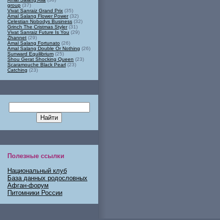
group
(37)
Vivat Sanraiz Grand Prix
(35)
Amal Salang Flower Power
(32)
Celestian Nobodys Business
(32)
Grinch The Cristmas Styler
(31)
Vivat Sanraiz Future Is You
(29)
Zhannet
(29)
Amal Salang Fortunato
(26)
Amal Salang Double Or Nothing
(26)
Sunward Equilibrium
(25)
Shou Gerat Shocking Queen
(23)
Scaramouche Black Pearl
(23)
Catching
(23)
Полезные ссылки
Национальный клуб
База данных родословных
Афган-форум
Питомники России