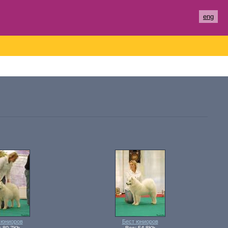
eng
 юниоров
Бест юниоров