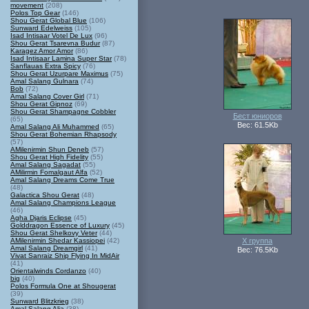
movement
(208)
Polos Top Gear
(146)
Shou Gerat Global Blue
(106)
Sunward Edelweiss
(105)
Isad Intisaar Votel De Lux
(96)
Shou Gerat Tsarevna Budur
(87)
Karagez Amor Amor
(86)
Isad Intisaar Lamina Super Star
(78)
Sanflauas Extra Spicy
(76)
Shou Gerat Uzurpare Maximus
(75)
Amal Salang Gulnara
(74)
Bob
(72)
Amal Salang Cover Girl
(71)
Shou Gerat Gipnoz
(69)
Shou Gerat Shampagne Cobbler
Бест юниоров
(65)
Вес: 61.5Kb
Amal Salang Ali Muhammed
(65)
Shou Gerat Bohemian Rhapsody
(57)
AMilenirmin Shun Deneb
(57)
Shou Gerat High Fidelity
(55)
Amal Salang Sagadat
(55)
AMilirmin Fomalgaut Alfa
(52)
Amal Salang Dreams Come True
(48)
Galactica Shou Gerat
(48)
Amal Salang Champions League
(46)
Agha Djaris Eclipse
(45)
Golddragon Essence of Luxury
(45)
Shou Gerat Shelkovy Veter
(44)
AMilenirmin Shedar Kassiopei
(42)
Х группа
Amal Salang Dreamgirl
(41)
Вес: 76.5Kb
Vivat Sanraiz Ship Flying In MidAir
(41)
Orientalwinds Cordanzo
(40)
big
(40)
Polos Formula One at Shougerat
(39)
Sunward Blitzkrieg
(38)
Amal Salang Alia
(38)