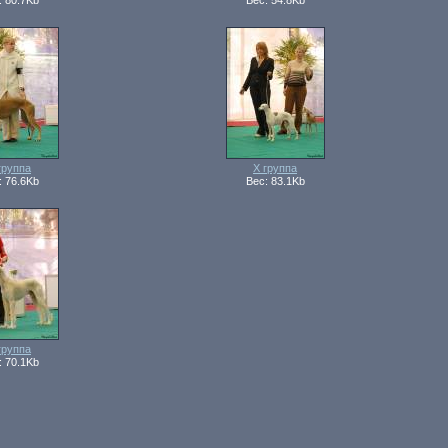
: 80.7Kb
Вес: 54.8Kb
группа
Х группа
: 76.6Kb
Вес: 83.1Kb
группа
: 70.1Kb