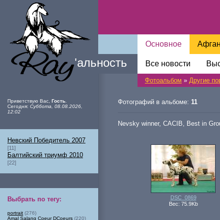
Основное
Афга
Ray
'
альность
Все новости
Выс
Фотоальбом
»
Другие по
Приветствую Вас
,
Гость
.
Фотографий в альбоме:
11
Сегодня
:
Суббота, 08.08.2026,
12:02
Nevsky winner, CACIB, Best in Gro
Невский Победитель 2007
[11]
Балтийский триумф 2010
[22]
DSC_0869
Выбрать по тегу
:
Вес: 75.9Kb
portrait
(276)
Amal Salang Coeur DCoeurs
(220)