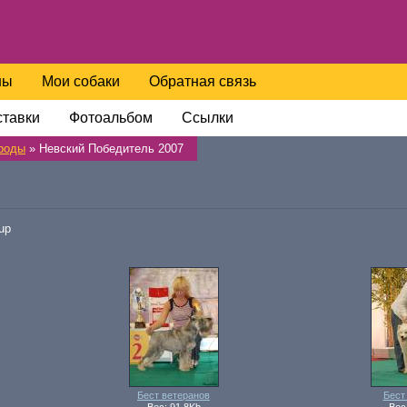
ны
Мои собаки
Обратная связь
тавки
Фотоальбом
Ссылки
роды
» Невский Победитель 2007
up
Бест ветеранов
Бест