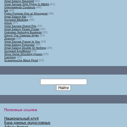
Amal Salang Dreamgirl
(41)
Vivat Sanraiz Ship Flying In MidAir
(41)
Orientalwinds Cordanzo
(40)
big
(40)
Polos Formula One at Shougerat
(39)
Amal Salang Alia
(38)
Sunward Blitzkrieg
(38)
group
(37)
Vivat Sanraiz Grand Prix
(35)
Amal Salang Flower Power
(32)
Celestian Nobodys Business
(32)
Grinch The Cristmas Styler
(31)
Zhannet
(29)
Vivat Sanraiz Future Is You
(29)
Amal Salang Fortunato
(26)
Amal Salang Double Or Nothing
(26)
Sunward Equilibrium
(25)
Shou Gerat Shocking Queen
(23)
Catching
(23)
Scaramouche Black Pearl
(23)
Полезные ссылки
Национальный клуб
База данных родословных
Афган-форум