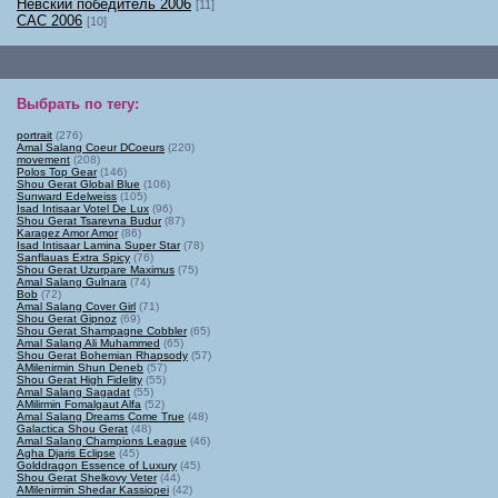
Невский победитель 2006
[11]
САС 2006
[10]
Выбрать по тегу
:
portrait
(276)
Amal Salang Coeur DCoeurs
(220)
movement
(208)
Polos Top Gear
(146)
Shou Gerat Global Blue
(106)
Sunward Edelweiss
(105)
Isad Intisaar Votel De Lux
(96)
Shou Gerat Tsarevna Budur
(87)
Karagez Amor Amor
(86)
Isad Intisaar Lamina Super Star
(78)
Sanflauas Extra Spicy
(76)
Shou Gerat Uzurpare Maximus
(75)
Amal Salang Gulnara
(74)
Bob
(72)
Amal Salang Cover Girl
(71)
Shou Gerat Gipnoz
(69)
Shou Gerat Shampagne Cobbler
(65)
Amal Salang Ali Muhammed
(65)
Shou Gerat Bohemian Rhapsody
(57)
AMilenirmin Shun Deneb
(57)
Shou Gerat High Fidelity
(55)
Amal Salang Sagadat
(55)
AMilirmin Fomalgaut Alfa
(52)
Amal Salang Dreams Come True
(48)
Galactica Shou Gerat
(48)
Amal Salang Champions League
(46)
Agha Djaris Eclipse
(45)
Golddragon Essence of Luxury
(45)
Shou Gerat Shelkovy Veter
(44)
AMilenirmin Shedar Kassiopei
(42)