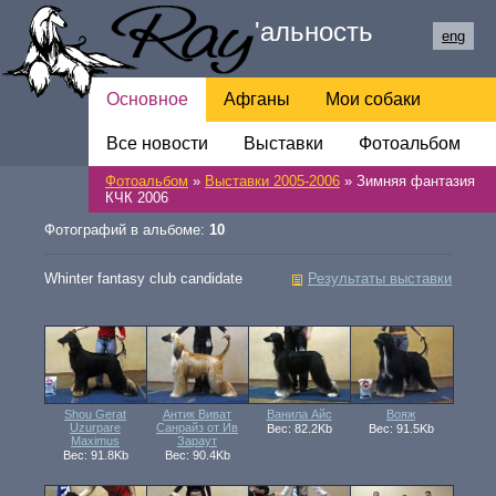
Ray
'
альность
eng
Основное
Афганы
Мои собаки
Все новости
Обратная связь
Выставки
Фотоальбом
Фотоальбом
»
Выставки 2005-2006
» Зимняя фантазия
Ссылки
КЧК 2006
Фотографий в альбоме:
10
Whinter fantasy club candidate
Результаты выставки
Shou Gerat
Антик Виват
Ванила Айс
Вояж
Uzurpare
Санрайз от Ив
Вес: 82.2Kb
Вес: 91.5Kb
Maximus
Зараут
Вес: 91.8Kb
Вес: 90.4Kb