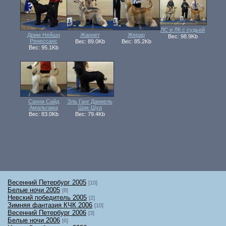
ЛС и ЛК с судьей
Дрим Нейшн
Жаннет
Жерар
Вес: 98.9Kb
Ренессанс
Вес: 89.0Kb
Вес: 85.2Kb
Вес: 95.1Kb
Санни Сайд
Эль Ганг Даниель
Амальгама
Шик-Шуа
Вес: 83.0Kb
Вес: 79.4Kb
Весенний Петербург 2005
[10]
Белые ночи 2005
[8]
Невский победитель 2005
[2]
Зимняя фантазия КЧК 2006
[10]
Весенний Петербург 2006
[3]
Белые ночи 2006
[6]