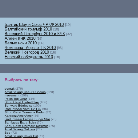
Балтик-Шоу и Союз ЧРКФ 2010
[10]
Балтийский триумф 2010
[10]
Весенний Петербург 2010 и КЧК
[32]
Аллен КЧК 2010
[16]
Белые ночи 2010
[14]
Чемпионат борзых ПК 2010
[96]
Великий Новгород 2010
[16]
Невский победитель 2010
[18]
Выбрать по тегу
:
portrait
(276)
Amal Salang Coeur DCoeurs
(220)
movement
(208)
Polos Top Gear
(146)
Shou Gerat Global Blue
(106)
Sunward Edelweiss
(105)
Isad Intisaar Votel De Lux
(96)
Shou Gerat Tsarevna Budur
(87)
Karagez Amor Amor
(86)
Isad Intisaar Lamina Super Star
(78)
Sanflauas Extra Spicy
(76)
Shou Gerat Uzurpare Maximus
(75)
Amal Salang Gulnara
(74)
Bob
(72)
Amal Salang Cover Girl
(71)