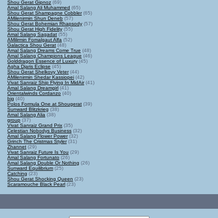
Shou Gerat Gipnoz
(69)
Amal Salang Ali Muhammed
(65)
Shou Gerat Shampagne Cobbler
(65)
AMilenirmin Shun Deneb
(57)
Shou Gerat Bohemian Rhapsody
(57)
Shou Gerat High Fidelity
(55)
Amal Salang Sagadat
(55)
AMilirmin Fomalgaut Alfa
(52)
Galactica Shou Gerat
(48)
Amal Salang Dreams Come True
(48)
Amal Salang Champions League
(46)
Golddragon Essence of Luxury
(45)
Agha Djaris Eclipse
(45)
Shou Gerat Shelkovy Veter
(44)
AMilenirmin Shedar Kassiopei
(42)
Vivat Sanraiz Ship Flying In MidAir
(41)
Amal Salang Dreamgirl
(41)
Orientalwinds Cordanzo
(40)
big
(40)
Polos Formula One at Shougerat
(39)
Sunward Blitzkrieg
(38)
Amal Salang Alia
(38)
group
(37)
Vivat Sanraiz Grand Prix
(35)
Celestian Nobodys Business
(32)
Amal Salang Flower Power
(32)
Grinch The Cristmas Styler
(31)
Zhannet
(29)
Vivat Sanraiz Future Is You
(29)
Amal Salang Fortunato
(26)
Amal Salang Double Or Nothing
(26)
Sunward Equilibrium
(25)
Catching
(23)
Shou Gerat Shocking Queen
(23)
Scaramouche Black Pearl
(23)