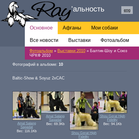
Ray
'
альность
eng
Основное
Афганы
Мои собаки
Все новости
Обратная связь
Выставки
Фотоальбом
Фотоальбом
»
Выставки 2010
» Балтик-Шоу и Союз
Ссылки
ЧРКФ 2010
Фотографий в альбоме:
10
Baltic-Show & Soyuz 2xCAC
Amal Salang
Shou Gerat High
Sagadat
Fidelity
Amal Salang
Вес: 69.3Kb
Вес: 94.1Kb
Sagadat
Вес: 116.1Kb
Shou Gerat High
Fidelity