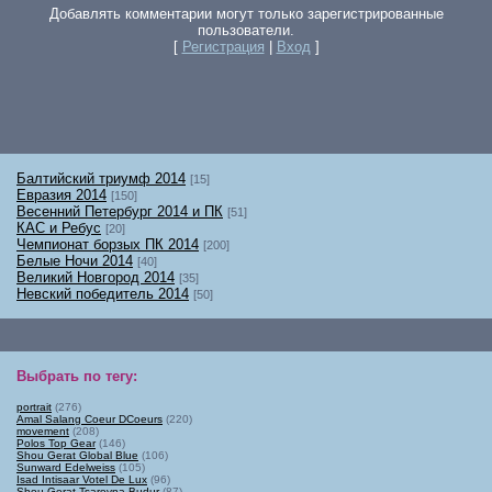
Добавлять комментарии могут только зарегистрированные
пользователи.
[
Регистрация
|
Вход
]
Балтийский триумф 2014
[15]
Евразия 2014
[150]
Весенний Петербург 2014 и ПК
[51]
КАС и Ребус
[20]
Чемпионат борзых ПК 2014
[200]
Белые Ночи 2014
[40]
Великий Новгород 2014
[35]
Невский победитель 2014
[50]
Выбрать по тегу
:
portrait
(276)
Amal Salang Coeur DCoeurs
(220)
movement
(208)
Polos Top Gear
(146)
Shou Gerat Global Blue
(106)
Sunward Edelweiss
(105)
Isad Intisaar Votel De Lux
(96)
Shou Gerat Tsarevna Budur
(87)