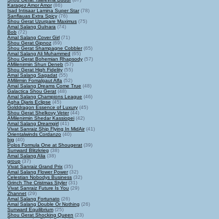
Karagez Amor Amor
(86)
Isad Intisaar Lamina Super Star
(78)
Sanflauas Extra Spicy
(76)
Shou Gerat Uzurpare Maximus
(75)
Amal Salang Gulnara
(74)
Bob
(72)
Amal Salang Cover Girl
(71)
Shou Gerat Gipnoz
(69)
Shou Gerat Shampagne Cobbler
(65)
Amal Salang Ali Muhammed
(65)
Shou Gerat Bohemian Rhapsody
(57)
AMilenirmin Shun Deneb
(57)
Shou Gerat High Fidelity
(55)
Amal Salang Sagadat
(55)
AMilirmin Fomalgaut Alfa
(52)
Amal Salang Dreams Come True
(48)
Galactica Shou Gerat
(48)
Amal Salang Champions League
(46)
Agha Djaris Eclipse
(45)
Golddragon Essence of Luxury
(45)
Shou Gerat Shelkovy Veter
(44)
AMilenirmin Shedar Kassiopei
(42)
Amal Salang Dreamgirl
(41)
Vivat Sanraiz Ship Flying In MidAir
(41)
Orientalwinds Cordanzo
(40)
big
(40)
Polos Formula One at Shougerat
(39)
Sunward Blitzkrieg
(38)
Amal Salang Alia
(38)
group
(37)
Vivat Sanraiz Grand Prix
(35)
Amal Salang Flower Power
(32)
Celestian Nobodys Business
(32)
Grinch The Cristmas Styler
(31)
Vivat Sanraiz Future Is You
(29)
Zhannet
(29)
Amal Salang Fortunato
(26)
Amal Salang Double Or Nothing
(26)
Sunward Equilibrium
(25)
Shou Gerat Shocking Queen
(23)