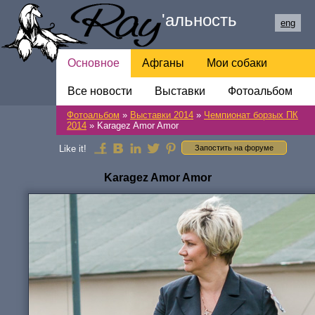
Ray
'
альность
eng
Основное
Афганы
Мои собаки
Все новости
Обратная связь
Выставки
Фотоальбом
Фотоальбом
»
Выставки 2014
»
Чемпионат борзых ПК
Ссылки
2014
» Karagez Amor Amor
Like it!
Запостить на форуме
Karagez Amor Amor