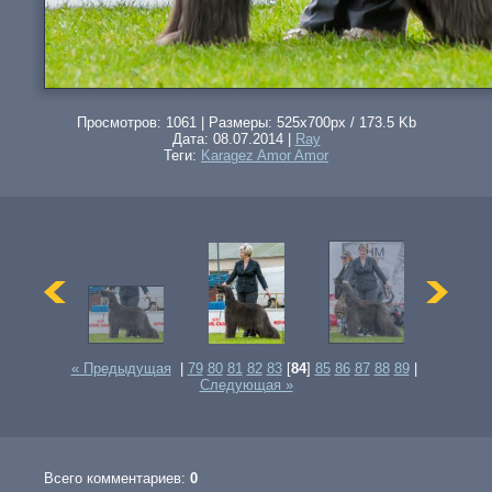
Просмотров: 1061 | Размеры: 525x700px / 173.5 Kb
Дата: 08.07.2014 |
Ray
Теги:
Karagez Amor Amor
« Предыдущая
|
79
80
81
82
83
[
84
]
85
86
87
88
89
|
Следующая »
Всего комментариев:
0