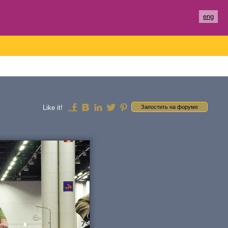
eng
Like it!
Запостить на форуме