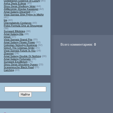
Golddragon Essence of Luxury
(45)
Agha Djaris Eclipse
(45)
Shou Gerat Shelkovy Veter
(44)
AMilenirmin Shedar Kassiopei
(42)
Amal Salang Dreamgirl
(41)
Vivat Sanraiz Ship Flying In MidAir
(41)
big
(40)
Orientalwinds Cordanzo
(40)
Polos Formula One at Shougerat
(39)
Sunward Blitzkrieg
(38)
Amal Salang Alia
(38)
group
(37)
Vivat Sanraiz Grand Prix
(35)
Amal Salang Flower Power
(32)
Всего комментариев:
0
Celestian Nobodys Business
(32)
Grinch The Cristmas Styler
(31)
Vivat Sanraiz Future Is You
(29)
Zhannet
(29)
Amal Salang Double Or Nothing
(26)
Amal Salang Fortunato
(26)
Sunward Equilibrium
(25)
Shou Gerat Shocking Queen
(23)
Scaramouche Black Pearl
(23)
Catching
(23)