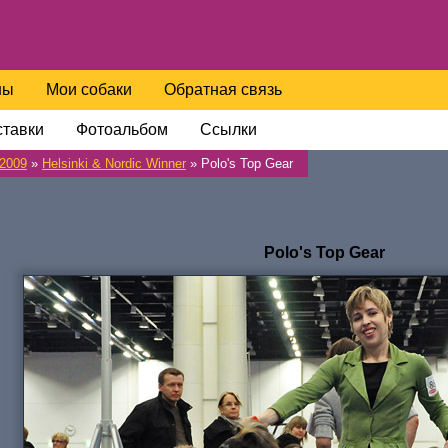
ны
Мои собаки
Обратная связь
тавки
Фотоальбом
Ссылки
2009
»
Helsinki & Nordic Winner
» Polo's Top Gear
Polo's Top Gear