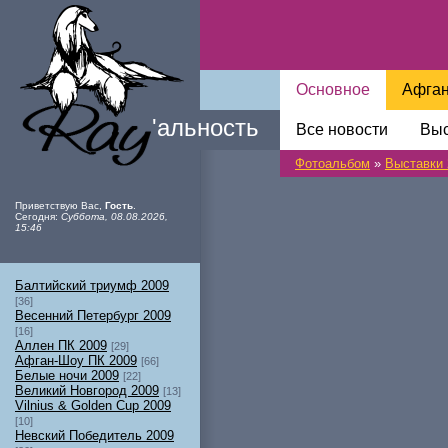
Основное
Афга
Ray
'
альность
Все новости
Выс
Фотоальбом
»
Выставки 
Приветствую Вас
,
Гость
.
Сегодня
:
Суббота, 08.08.2026,
15:46
Балтийский триумф 2009
[36]
Весенний Петербург 2009
[16]
Аллен ПК 2009
[29]
Афган-Шоу ПК 2009
[66]
Белые ночи 2009
[22]
Великий Новгород 2009
[13]
Vilnius & Golden Cup 2009
[10]
Невский Победитель 2009