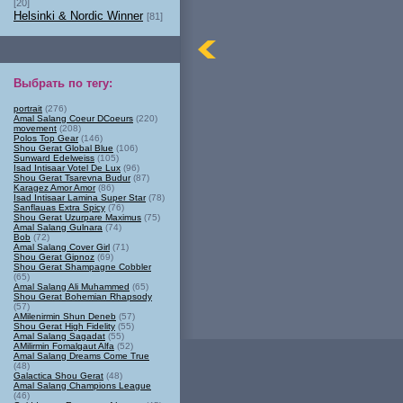
[20]
Helsinki & Nordic Winner
[81]
Выбрать по тегу
:
portrait
(276)
Amal Salang Coeur DCoeurs
(220)
movement
(208)
Polos Top Gear
(146)
Shou Gerat Global Blue
(106)
Sunward Edelweiss
(105)
Isad Intisaar Votel De Lux
(96)
Shou Gerat Tsarevna Budur
(87)
Karagez Amor Amor
(86)
Isad Intisaar Lamina Super Star
(78)
Sanflauas Extra Spicy
(76)
Shou Gerat Uzurpare Maximus
(75)
Amal Salang Gulnara
(74)
Bob
(72)
Amal Salang Cover Girl
(71)
Shou Gerat Gipnoz
(69)
Shou Gerat Shampagne Cobbler
(65)
Amal Salang Ali Muhammed
(65)
Shou Gerat Bohemian Rhapsody
(57)
AMilenirmin Shun Deneb
(57)
Shou Gerat High Fidelity
(55)
Amal Salang Sagadat
(55)
AMilirmin Fomalgaut Alfa
(52)
Amal Salang Dreams Come True
(48)
Galactica Shou Gerat
(48)
Amal Salang Champions League
(46)