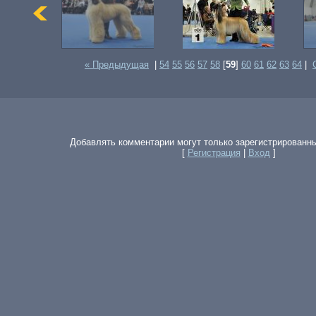
« Предыдущая
|
54
55
56
57
58
[
59
]
60
61
62
63
64
|
Добавлять комментарии могут только зарегистрированн
[
Регистрация
|
Вход
]